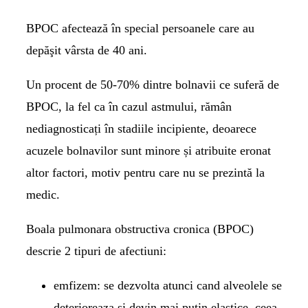
BPOC afectează în special persoanele care au
depăşit vârsta de 40 ani.
Un procent de 50-70% dintre bolnavii ce suferă de
BPOC, la fel ca în cazul astmului, rămân
nediagnosticați în stadiile incipiente, deoarece
acuzele bolnavilor sunt minore și atribuite eronat
altor factori, motiv pentru care nu se prezintă la
medic.
Boala pulmonara obstructiva cronica (BPOC)
descrie 2 tipuri de afectiuni:
emfizem
: se dezvolta atunci cand alveolele se
deterioreaza si devin mai putin elastice, ceea