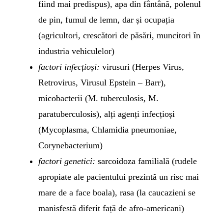
fiind mai predispus), apa din fântână, polenul
de pin, fumul de lemn, dar și ocupația
(agricultori, crescători de păsări, muncitori în
industria vehiculelor)
factori infecțioși:
virusuri (Herpes Virus,
Retrovirus, Virusul Epstein – Barr),
micobacterii (M. tuberculosis, M.
paratuberculosis), alți agenți infecțioși
(Mycoplasma, Chlamidia pneumoniae,
Corynebacterium)
factori genetici:
sarcoidoza familială (rudele
apropiate ale pacientului prezintă un risc mai
mare de a face boala), rasa (la caucazieni se
manisfestă diferit față de afro-americani)