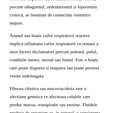
precum tabagismul, sedentarismul și hipoxemia
cronică, se însoțește de consecințe sistemice
majore.
Astmul
sau boala cailor respiratorii reactive
implica inflamatia cailor respiratorii ca urmare a
unor factori declansatori precum polenul, puful,
conditiile meteo, stresul sau fumul. Este o boala
care poate disparea si reaparea sau poate persista
vreme indelungata.
Fibroza chistica
sau mucoviscidoza este o
afectiune genetica ce afecteaza celulele care
produc mucus, transpiratie sau enzime. Fluidele
produse de organism au, in general, o consistenta